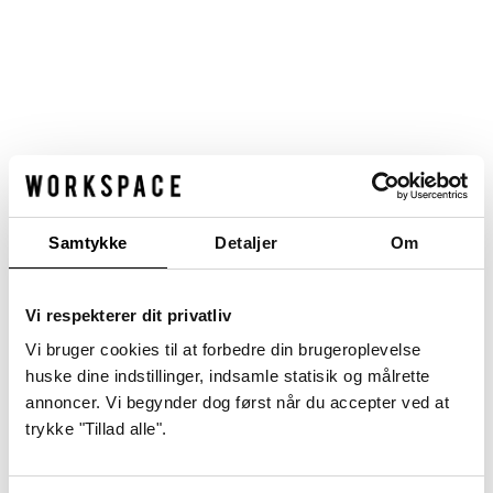
Nyheder
Samtykke
Detaljer
Om
Vi respekterer dit privatliv
Vi bruger cookies til at forbedre din brugeroplevelse
huske dine indstillinger, indsamle statisik og målrette
annoncer. Vi begynder dog først når du accepter ved at
Workspace Haslegården
trykke "Tillad alle".
Haslegårdsvej 10-12
8210 Aarhus V