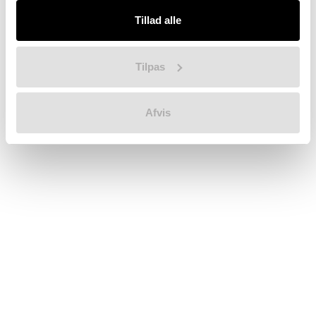
Tillad alle
Workspace Campen
Viborgvej 159A
Tilpas
8210 Aarhus V
Afvis
Se også
Nyheder
Partnere
Intern Booking
Kontakt Workspace teamet
Cookie og privatlivspolitik
Kontakt