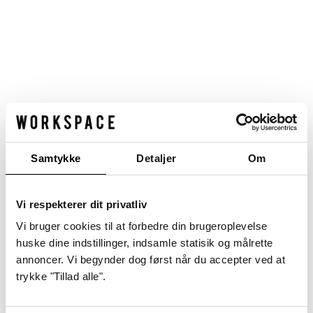
8210 Aarhus V
Workspace Campen
Viborgvej 159A
8210 Aarhus V
Se også
Samtykke
Detaljer
Om
Nyheder
Partnere
Vi respekterer dit privatliv
Intern Booking
Vi bruger cookies til at forbedre din brugeroplevelse
Kontakt Workspace teamet
huske dine indstillinger, indsamle statisik og målrette
Cookie og privatlivspolitik
annoncer. Vi begynder dog først når du accepter ved at
trykke "Tillad alle".